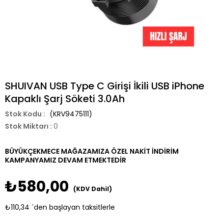
SHUIVAN USB Type C Girişi İkili USB iPhone
Kapaklı Şarj Söketi 3.0Ah
(KRV9475111)
Stok Miktarı
:
0
BÜYÜKÇEKMECE MAĞAZAMIZA ÖZEL NAKİT İNDİRİM
KAMPANYAMIZ DEVAM ETMEKTEDİR
₺580,00
(KDV Dahil)
₺110,34
`den başlayan taksitlerle