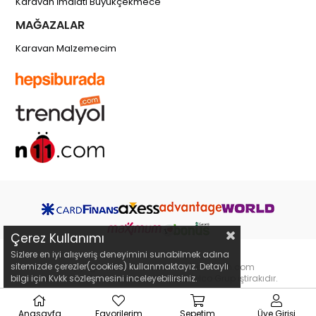
Karavan İmalatı Büyükçekmece
MAĞAZALAR
Karavan Malzemecim
Çerez Kullanımı
Sizlere en iyi alışveriş deneyimini sunabilmek adına
sitemizde çerezler(cookies) kullanmaktayız. Detaylı
Copyright 2019 © karavanmalzemecim.com
bilgi için Kvkk sözleşmesini inceleyebilirsiniz.
karavanmalzemecim.com bir Webselco Grup iştirakıdır.
Anasayfa
Favorilerim
Sepetim
Üye Girişi