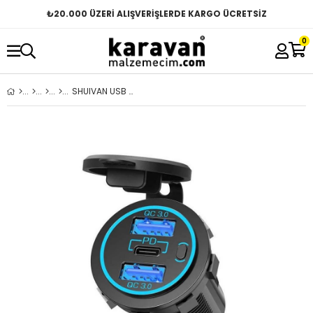
₺
20.000 ÜZERİ ALIŞVERİŞLERDE KARGO ÜCRETSİZ
0
SHUIVAN USB Type C Girişi İkili USB iPhone Kapaklı Şarj Söketi 3.0Ah