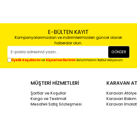
E-BÜLTEN KAYIT
Kampanyalarımızdan ve indirimlerimizden güncel olarak
haberdar olun.
GÖNDER
Üyelik koşullarını
ve
kişisel verilerimin
korunmasını kabul ediyorum.
MÜŞTERİ HİZMETLERİ
KARAVAN AT
Şartlar ve Koşullar
Karavan Atölye
Kargo ve Teslimat
Karavan Bakım
Mesafeli Satış Sözleşmesi
Karavan İmala