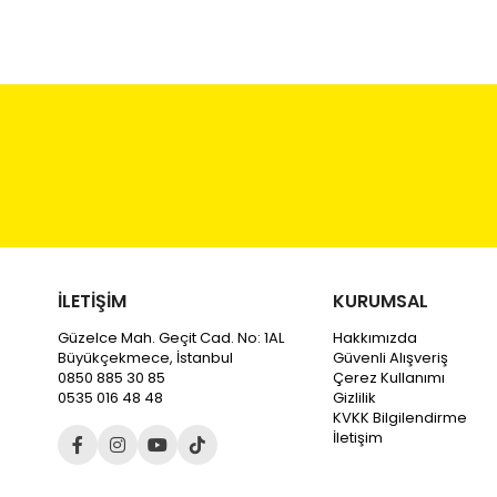
Dahili:
1004
İLETİŞİM
KURUMSAL
Güzelce Mah. Geçit Cad. No: 1AL
Hakkımızda
Büyükçekmece, İstanbul
Güvenli Alışveriş
0850 885 30 85
Çerez Kullanımı
0535 016 48 48
Gizlilik
KVKK Bilgilendirme
İletişim