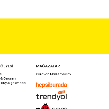
ÖLYESİ
MAĞAZALAR
si
Karavan Malzemecim
 & Onarımı
tı Büyükçekmece