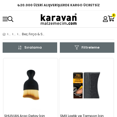
₺
20.000 ÜZERİ ALIŞVERİŞLERDE KARGO ÜCRETSİZ
0
Bez, Fırça & Süngerler
Sıralama
Filtreleme
SHUIVAN Araç Detay İçin
SMX Lastik ve Tampon İçin