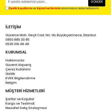
GÖNDER
Üyelik koşullarını
ve
kişisel verilerimin
korunmasını kabul ediyorum.
İLETİŞİM
Güzelce Mah. Geçit Cad. No: 1AL Büyükçekmece, İstanbul
0850 885 30 85
0535 016 48 48
KURUMSAL
Hakkımızda
Güvenli Alışveriş
Çerez Kullanımı
Gizlilik
KVKK Bilgilendirme
İletişim
MÜŞTERİ HİZMETLERİ
Şartlar ve Koşullar
Kargo ve Teslimat
Mesafeli Satış Sözleşmesi