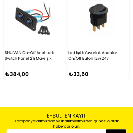
SHUIVAN On-Off Anahtarlı
Led Işıklı Yuvarlak Anahtar
Switch Panel 2'li Mavi Işık
On/Off Buton 12v/24v
₺384,00
₺33,60
E-BÜLTEN KAYIT
Kampanyalarımızdan ve indirimlerimizden güncel olarak
haberdar olun.