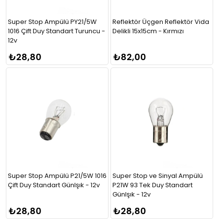
Super Stop Ampülü PY21/5W
Reflektör Üçgen Reflektör Vida
1016 Çift Duy Standart Turuncu -
Delikli 15x15cm - Kırmızı
12v
₺28,80
₺82,00
Super Stop Ampülü P21/5W 1016
Super Stop ve Sinyal Ampülü
Çift Duy Standart GünIşık - 12v
P21W 93 Tek Duy Standart
GünIşık - 12v
₺28,80
₺28,80