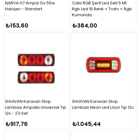
NARVA H7 Ampül 12v 55w
Cata RGB Şerit Led Seti 5 Mt
Halojen - Standart
Rgb Led 15 Renk + Trafo + Rgb
Kumanda
₺153,60
₺384,00
SHUIVAN Karavan Stop
SHUIVAN Karavan Stop
Lambası Ampüllü Universal Tip
Lambası Neon Led Uzun Tip 12v
12v - 2'li Set
₺917,76
₺1.045,44