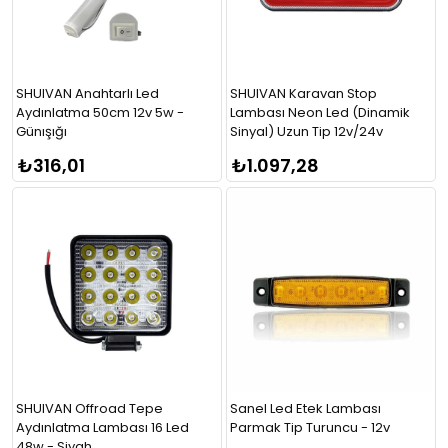
SHUIVAN Anahtarlı Led
SHUIVAN Karavan Stop
Aydınlatma 50cm 12v 5w -
Lambası Neon Led (Dinamik
Günışığı
Sinyal) Uzun Tip 12v/24v
₺316,01
₺1.097,28
SHUIVAN Offroad Tepe
Sanel Led Etek Lambası
Aydınlatma Lambası 16 Led
Parmak Tip Turuncu - 12v
48w - Siyah