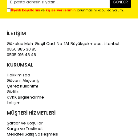
GÖNDER
Üyelik koşullarını
ve
kişisel verilerimin
korunmasını kabul ediyorum.
İLETİŞİM
Güzelce Mah. Geçit Cad. No: 1AL Büyükçekmece, İstanbul
0850 885 30 85
0535 016 48 48
KURUMSAL
Hakkımızda
Güvenli Alışveriş
Çerez Kullanımı
Gizlilik
KVKK Bilgilendirme
İletişim
MÜŞTERİ HİZMETLERİ
Şartlar ve Koşullar
Kargo ve Teslimat
Mesafeli Satış Sözleşmesi