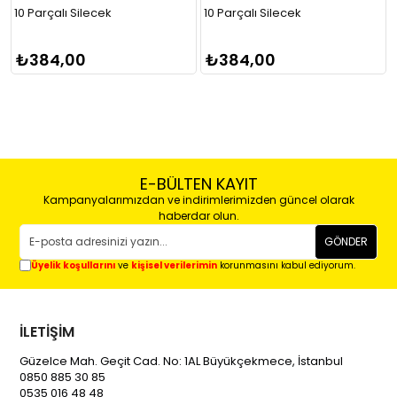
10 Parçalı Silecek
10 Parçalı Silecek
₺384,00
₺384,00
E-BÜLTEN KAYIT
Kampanyalarımızdan ve indirimlerimizden güncel olarak
haberdar olun.
GÖNDER
Üyelik koşullarını
ve
kişisel verilerimin
korunmasını kabul ediyorum.
İLETİŞİM
Güzelce Mah. Geçit Cad. No: 1AL Büyükçekmece, İstanbul
0850 885 30 85
0535 016 48 48