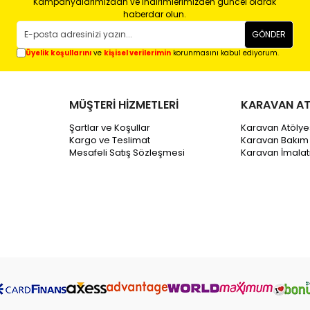
Kampanyalarımızdan ve indirimlerimizden güncel olarak
haberdar olun.
GÖNDER
Üyelik koşullarını
ve
kişisel verilerimin
korunmasını kabul ediyorum.
MÜŞTERİ HİZMETLERİ
KARAVAN AT
Şartlar ve Koşullar
Karavan Atölye
Kargo ve Teslimat
Karavan Bakım
Mesafeli Satış Sözleşmesi
Karavan İmala