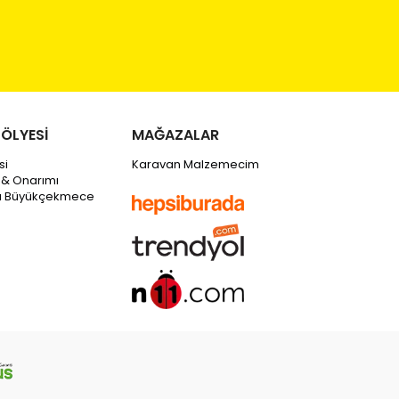
ÖLYESİ
MAĞAZALAR
si
Karavan Malzemecim
 & Onarımı
tı Büyükçekmece