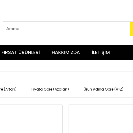
FIRSAT ÜRÜNLERİ
HAKKIMIZDA
İLETİŞİM
ı
re (Artan)
Fiyata Göre (Azalan)
Ürün Adına Göre (A>Z)