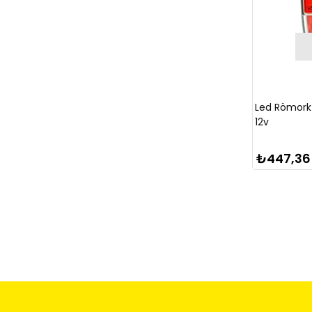
Led Römork
12v
₺447,36