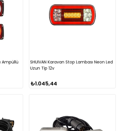
ı Ampüllü
SHUIVAN Karavan Stop Lambası Neon Led
Uzun Tip 12v
₺1.045,44