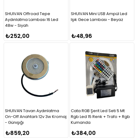
SHUIVAN Offroad Tepe
SHUIVAN Mini USB Ampül Led
Aydınlatma Lambası 16 Led
Işık Gece Lambası - Beyaz
48w - Siyah
₺252,00
₺48,96
SHUIVAN Tavan Aydınlatma
Cata RGB Şerit Led Seti 5 Mt
On-Off Anahtarlı 12v 3w Kromaj
Rgb Led 15 Renk + Trafo + Rgb
- Günışığı
Kumanda
₺859,20
₺384,00