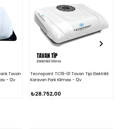
Fanlı Tavan
Tecnopoint TC19-01 Tavan Tipi Elektrikli
Sug
ası - 12v
Karavan Park Kliması - 12v
Kar
₺28.752,00
₺34