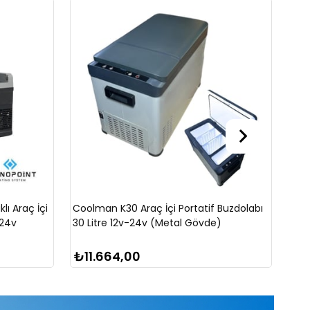
ı Araç İçi
Coolman K30 Araç İçi Portatif Buzdolabı
U-F
-24v
30 Litre 12v-24v (Metal Gövde)
Lit
Siy
₺11.664,00
₺1