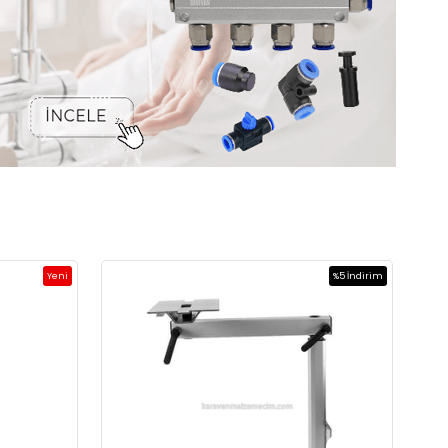
Yeni
%5
İndirim