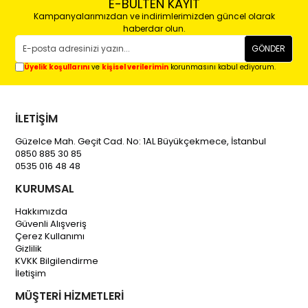
E-BÜLTEN KAYIT
Kampanyalarımızdan ve indirimlerimizden güncel olarak
haberdar olun.
GÖNDER
Üyelik koşullarını
ve
kişisel verilerimin
korunmasını kabul ediyorum.
İLETİŞİM
Güzelce Mah. Geçit Cad. No: 1AL Büyükçekmece, İstanbul
0850 885 30 85
0535 016 48 48
KURUMSAL
Hakkımızda
Güvenli Alışveriş
Çerez Kullanımı
Gizlilik
KVKK Bilgilendirme
İletişim
MÜŞTERİ HİZMETLERİ