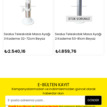
STOK SORUNUZ
Sealux Teleskobik Masa Ayağı
Sealux Teleskobik Masa Ayağı
3 Kademe 32-72cm Beyaz
2 Kademe 53-81cm Beyaz
₺2.540,16
₺1.859,76
E-BÜLTEN KAYIT
Kampanyalarımızdan ve indirimlerimizden güncel olarak
haberdar olun.
GÖNDER
Üyelik koşullarını
ve
kişisel verilerimin
korunmasını kabul ediyorum.