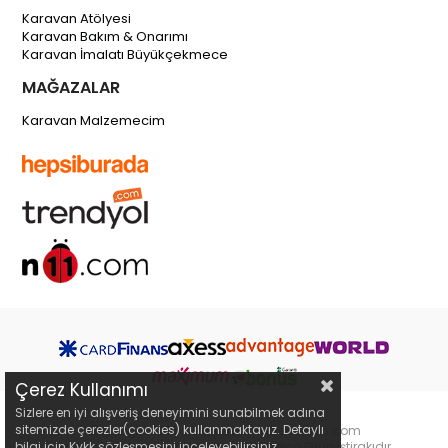
Karavan Atölyesi
Karavan Bakım & Onarımı
Karavan İmalatı Büyükçekmece
MAĞAZALAR
Karavan Malzemecim
Çerez Kullanımı
Sizlere en iyi alışveriş deneyimini sunabilmek adına
sitemizde çerezler(cookies) kullanmaktayız. Detaylı
Copyright 2019 © karavanmalzemecim.com
bilgi için Kvkk sözleşmesini inceleyebilirsiniz.
karavanmalzemecim.com bir Webselco Grup iştirakıdır.