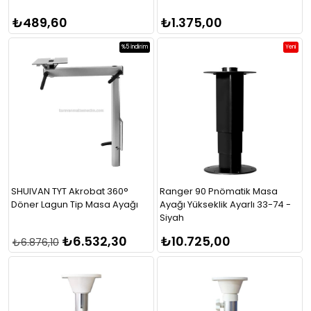
₺489,60
₺1.375,00
%5
İndirim
Yeni
SHUIVAN TYT Akrobat 360°
Ranger 90 Pnömatik Masa
Döner Lagun Tip Masa Ayağı
Ayağı Yükseklik Ayarlı 33-74 -
Siyah
₺6.532,30
₺10.725,00
₺6.876,10