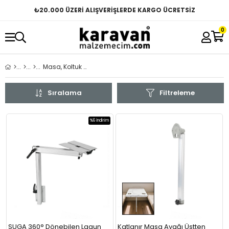
₺
20.000 ÜZERİ ALIŞVERİŞLERDE KARGO ÜCRETSİZ
0
Masa, Koltuk & Ekipmanları
Sıralama
Filtreleme
%6
İndirim
SUGA 360° Dönebilen Lagun
Katlanır Masa Ayağı Üstten