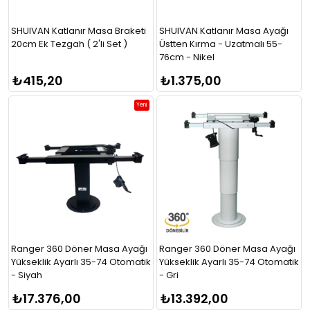
SHUIVAN Katlanır Masa Braketi
SHUIVAN Katlanır Masa Ayağı
20cm Ek Tezgah ( 2'li Set )
Üstten Kırma - Uzatmalı 55-
76cm - Nikel
₺415,20
₺1.375,00
Yeni
Ranger 360 Döner Masa Ayağı
Ranger 360 Döner Masa Ayağı
Yükseklik Ayarlı 35-74 Otomatik
Yükseklik Ayarlı 35-74 Otomatik
- Siyah
- Gri
₺17.376,00
₺13.392,00