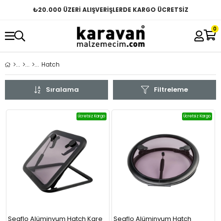
₺
20.000 ÜZERİ ALIŞVERİŞLERDE KARGO ÜCRETSİZ
0
Hatch
Sıralama
Filtreleme
Ücretsiz Kargo
Ücretsiz Kargo
Seaflo Alüminyum Hatch Kare
Seaflo Alüminyum Hatch