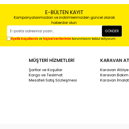
E-BÜLTEN KAYIT
Kampanyalarımızdan ve indirimlerimizden güncel olarak
haberdar olun.
GÖNDER
Üyelik koşullarını
ve
kişisel verilerimin
korunmasını kabul ediyorum.
MÜŞTERİ HİZMETLERİ
KARAVAN AT
Şartlar ve Koşullar
Karavan Atölye
Kargo ve Teslimat
Karavan Bakım
Mesafeli Satış Sözleşmesi
Karavan İmala