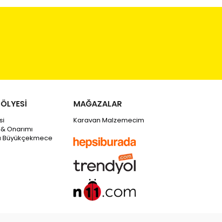
ÖLYESİ
MAĞAZALAR
si
Karavan Malzemecim
 & Onarımı
tı Büyükçekmece