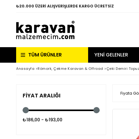
₺
20.000 ÜZERİ ALIŞVERİŞLERDE KARGO ÜCRETSİZ
TÜM ÜRÜNLER
YENİ GELENLER
Anasayfa
>
Römork, Çekme Karavan & Offroad
>
Çeki Demiri Topu
Fiyata Gö
FIYAT ARALIĞI
₺186,00 - ₺193,00