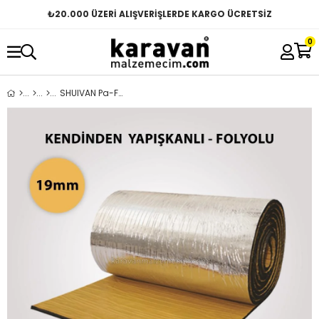
₺
20.000 ÜZERİ ALIŞVERİŞLERDE KARGO ÜCRETSİZ
0
SHUIVAN Pa-Flex Elastomerik Kauçuk 19mm – 12m² Folyolu Yapışkanlı