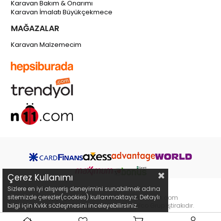
Karavan Bakım & Onarımı
Karavan İmalatı Büyükçekmece
MAĞAZALAR
Karavan Malzemecim
Çerez Kullanımı
Sizlere en iyi alışveriş deneyimini sunabilmek adına
sitemizde çerezler(cookies) kullanmaktayız. Detaylı
Copyright 2019 © karavanmalzemecim.com
bilgi için Kvkk sözleşmesini inceleyebilirsiniz.
karavanmalzemecim.com bir Webselco Grup iştirakıdır.