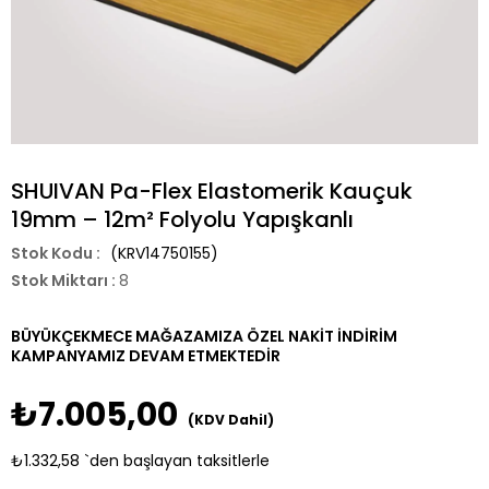
SHUIVAN Pa-Flex Elastomerik Kauçuk
19mm – 12m² Folyolu Yapışkanlı
(KRV14750155)
Stok Miktarı
:
8
BÜYÜKÇEKMECE MAĞAZAMIZA ÖZEL NAKİT İNDİRİM
KAMPANYAMIZ DEVAM ETMEKTEDİR
₺7.005,00
(KDV Dahil)
₺1.332,58
`den başlayan taksitlerle