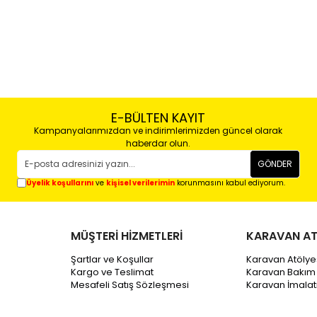
E-BÜLTEN KAYIT
Kampanyalarımızdan ve indirimlerimizden güncel olarak
haberdar olun.
GÖNDER
Üyelik koşullarını
ve
kişisel verilerimin
korunmasını kabul ediyorum.
MÜŞTERİ HİZMETLERİ
KARAVAN AT
Şartlar ve Koşullar
Karavan Atölye
Kargo ve Teslimat
Karavan Bakım
Mesafeli Satış Sözleşmesi
Karavan İmala