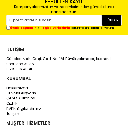
E-BÜLTEN KAYIT
Kampanyalarımızdan ve indirimlerimizden güncel olarak
haberdar olun.
GÖNDER
Üyelik koşullarını
ve
kişisel verilerimin
korunmasını kabul ediyorum.
İLETİŞİM
Güzelce Mah. Geçit Cad. No: 1AL Büyükçekmece, İstanbul
0850 885 30 85
0535 016 48 48
KURUMSAL
Hakkımızda
Güvenli Alışveriş
Çerez Kullanımı
Gizlilik
KVKK Bilgilendirme
İletişim
MÜŞTERİ HİZMETLERİ