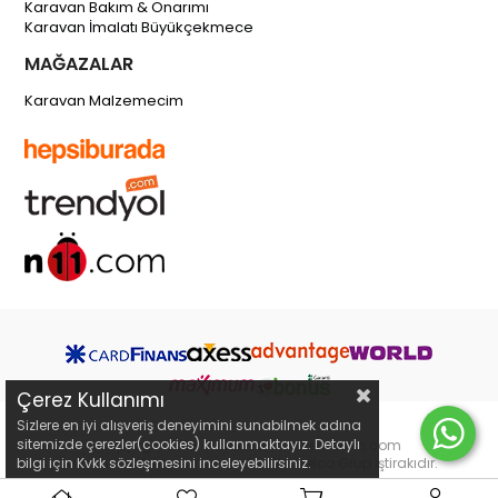
Karavan Bakım & Onarımı
Karavan İmalatı Büyükçekmece
MAĞAZALAR
Karavan Malzemecim
Çerez Kullanımı
Sizlere en iyi alışveriş deneyimini sunabilmek adına
sitemizde çerezler(cookies) kullanmaktayız. Detaylı
Copyright 2019 © karavanmalzemecim.com
bilgi için Kvkk sözleşmesini inceleyebilirsiniz.
karavanmalzemecim.com bir Webselco Grup iştirakıdır.