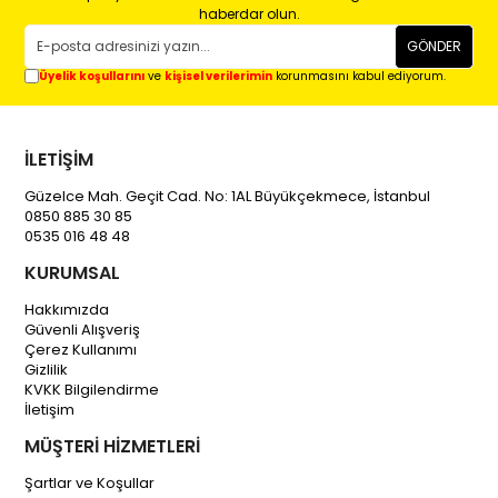
haberdar olun.
GÖNDER
Üyelik koşullarını
ve
kişisel verilerimin
korunmasını kabul ediyorum.
İLETİŞİM
Güzelce Mah. Geçit Cad. No: 1AL Büyükçekmece, İstanbul
0850 885 30 85
0535 016 48 48
KURUMSAL
Hakkımızda
Güvenli Alışveriş
Çerez Kullanımı
Gizlilik
KVKK Bilgilendirme
İletişim
MÜŞTERİ HİZMETLERİ
Şartlar ve Koşullar