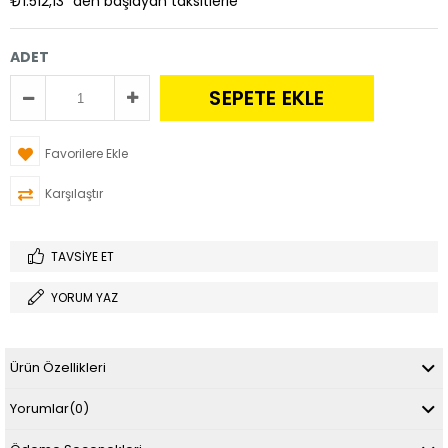
₺1.512,13
`den başlayan taksitlerle
ADET
Favorilere Ekle
Karşılaştır
TAVSIYE ET
YORUM YAZ
Ürün Özellikleri
Yorumlar
(0)