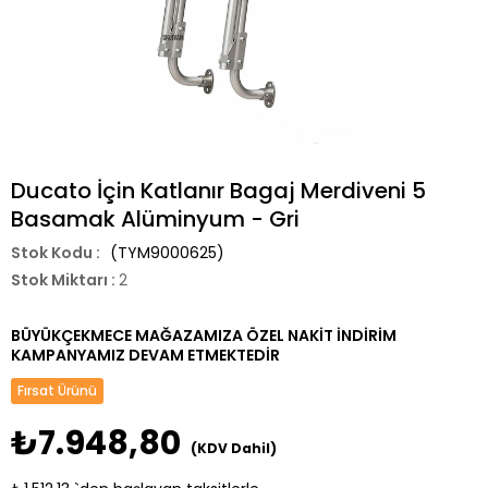
Ducato İçin Katlanır Bagaj Merdiveni 5
Basamak Alüminyum - Gri
(TYM9000625)
Stok Miktarı
:
2
BÜYÜKÇEKMECE MAĞAZAMIZA ÖZEL NAKİT İNDİRİM
KAMPANYAMIZ DEVAM ETMEKTEDİR
Fırsat Ürünü
₺7.948,80
(KDV Dahil)