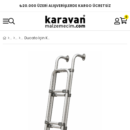
₺
20.000 ÜZERİ ALIŞVERİŞLERDE KARGO ÜCRETSİZ
0
Ducato İçin Katlanır Bagaj Merdiveni 5 Basamak Alüminyum - Gri