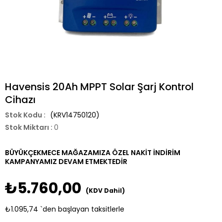
Havensis 20Ah MPPT Solar Şarj Kontrol
Cihazı
(KRV14750120)
Stok Miktarı
:
0
BÜYÜKÇEKMECE MAĞAZAMIZA ÖZEL NAKİT İNDİRİM
KAMPANYAMIZ DEVAM ETMEKTEDİR
₺5.760,00
(KDV Dahil)
₺1.095,74
`den başlayan taksitlerle