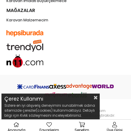
Karavan İmalatı Büyükçekmece
MAĞAZALAR
Karavan Malzemecim
Çerez Kullanımı
Sizlere en iyi alışveriş deneyimini sunabilmek adına
sitemizde çerezler(cookies) kullanmaktayız. Detaylı
Copyright 2019 © karavanmalzemecim.com
bilgi için Kvkk sözleşmesini inceleyebilirsiniz.
karavanmalzemecim.com bir Webselco Grup iştirakıdır.
Anasayfa
Favorilerim
Sepetim
Üye Girişi