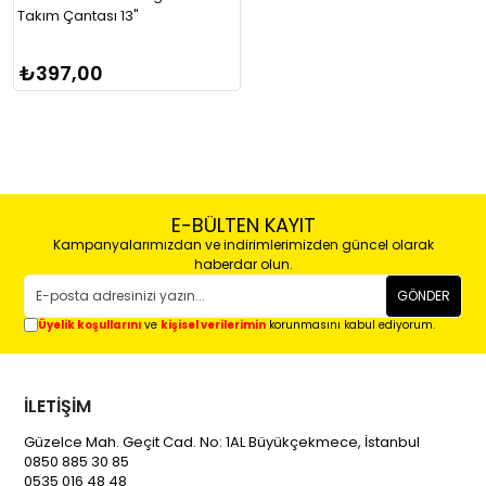
Takım Çantası 13"
₺397,00
E-BÜLTEN KAYIT
Kampanyalarımızdan ve indirimlerimizden güncel olarak
haberdar olun.
GÖNDER
Üyelik koşullarını
ve
kişisel verilerimin
korunmasını kabul ediyorum.
İLETİŞİM
Güzelce Mah. Geçit Cad. No: 1AL Büyükçekmece, İstanbul
0850 885 30 85
0535 016 48 48