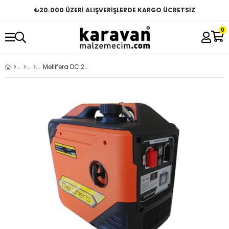
₺
20.000 ÜZERİ ALIŞVERİŞLERDE KARGO ÜCRETSİZ
0
Mellifera DC 24v Jeneratör Ultra Sessiz Benzinli İpli Kumandalı - 2000W 74Ah