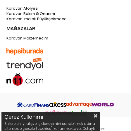
Karavan Atölyesi
Karavan Bakım & Onarımı
Karavan İmalatı Büyükçekmece
MAĞAZALAR
Karavan Malzemecim
Çerez Kullanımı
Sizlere en iyi alışveriş deneyimini sunabilmek adına
sitemizde çerezler(cookies) kullanmaktayız. Detaylı
Copyright 2019 © karavanmalzemecim.com