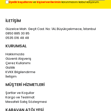
Üyelik koşullarını
ve
kişisel verilerimin
korunmasını kabul ediyorum.
İLETİŞİM
Güzelce Mah. Geçit Cad. No: 1AL Büyükçekmece, İstanbul
0850 885 30 85
0535 016 48 48
KURUMSAL
Hakkımızda
Güvenli Alışveriş
Çerez Kullanımı
Gizlilik
KVKK Bilgilendirme
İletişim
MÜŞTERİ HİZMETLERİ
Şartlar ve Koşullar
Kargo ve Teslimat
Mesafeli Satış Sözleşmesi
KARAVAN ATÖLYESİ