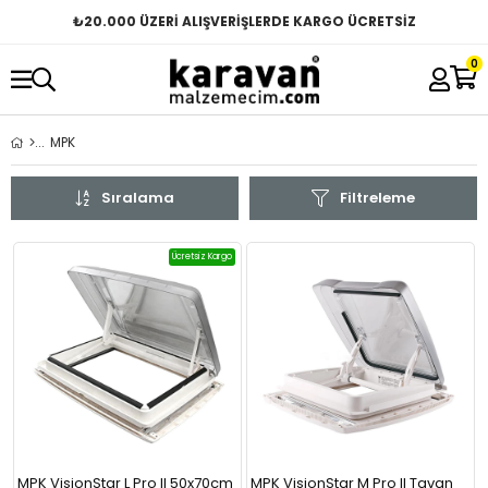
₺
20.000 ÜZERİ ALIŞVERİŞLERDE KARGO ÜCRETSİZ
0
MPK
Sıralama
Filtreleme
Ücretsiz Kargo
MPK VisionStar L Pro II 50x70cm
MPK VisionStar M Pro II Tavan