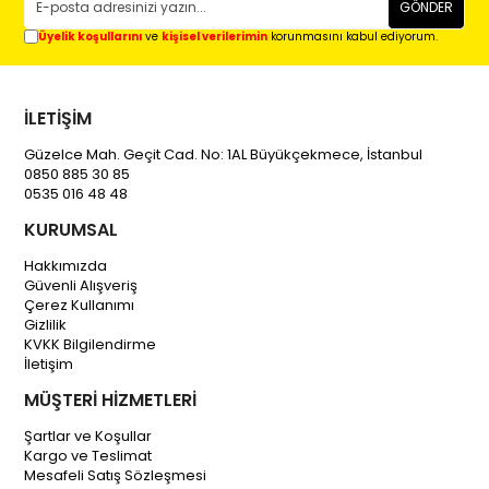
GÖNDER
Üyelik koşullarını
ve
kişisel verilerimin
korunmasını kabul ediyorum.
İLETİŞİM
Güzelce Mah. Geçit Cad. No: 1AL Büyükçekmece, İstanbul
0850 885 30 85
0535 016 48 48
KURUMSAL
Hakkımızda
Güvenli Alışveriş
Çerez Kullanımı
Gizlilik
KVKK Bilgilendirme
İletişim
MÜŞTERİ HİZMETLERİ
Şartlar ve Koşullar
Kargo ve Teslimat
Mesafeli Satış Sözleşmesi