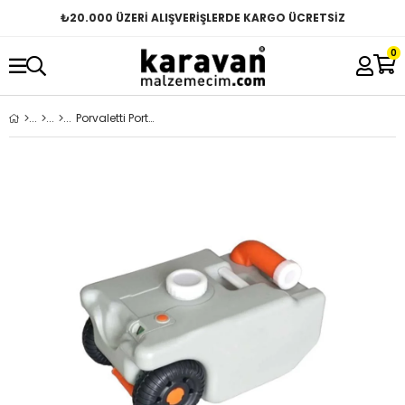
₺
20.000 ÜZERİ ALIŞVERİŞLERDE KARGO ÜCRETSİZ
0
Porvaletti Portatif Tekerlekli Atık Su Tankı 25 Litre - Göstergeli